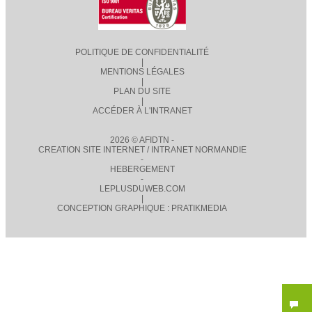
POLITIQUE DE CONFIDENTIALITÉ
|
MENTIONS LÉGALES
|
PLAN DU SITE
|
ACCÉDER À L'INTRANET
2026 © AFIDTN -
CREATION SITE INTERNET / INTRANET NORMANDIE
-
HEBERGEMENT
-
LEPLUSDUWEB.COM
|
CONCEPTION GRAPHIQUE : PRATIKMEDIA