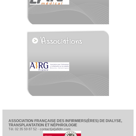
voir tous les partenaires
ASSOCIATION FRANÇAISE DES INFIRMIERS(ÈRES) DE DIALYSE,
TRANSPLANTATION ET NÉPHROLOGIE
Tél. 02 35 59 87 52 - contact[at]afidtn.com