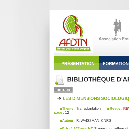
BIBLIOTHÈQUE D'A
LES DIMENSIONS SOCIOLOGI
Thème :
Transplantation
Revue :
REV
page :
12
Auteur :
R. WAISSMAN, CNRS
Prix: 1,67€uros HT.
Si vous êtes adhérent 