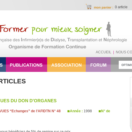
0 article
ACCUEIL
|
NOUS C
RTICLES
QUES DU DON D'ORGANES
UES “Echanges” de l’AFIDTN N° 48
Année :
1998
N° de
vous bénéficiez de 5% de remise sur ce prix.