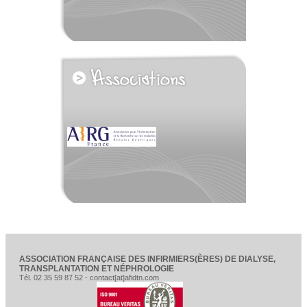
voir tous les partenaires
ASSOCIATION FRANÇAISE DES INFIRMIERS(ÈRES) DE DIALYSE,
TRANSPLANTATION ET NÉPHROLOGIE
Tél. 02 35 59 87 52 - contact[at]afidtn.com