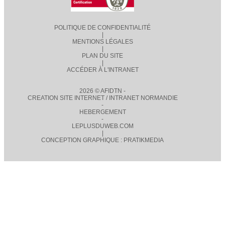
POLITIQUE DE CONFIDENTIALITÉ
|
MENTIONS LÉGALES
|
PLAN DU SITE
|
ACCÉDER À L'INTRANET
2026 © AFIDTN -
CREATION SITE INTERNET / INTRANET NORMANDIE
-
HEBERGEMENT
-
LEPLUSDUWEB.COM
|
CONCEPTION GRAPHIQUE : PRATIKMEDIA