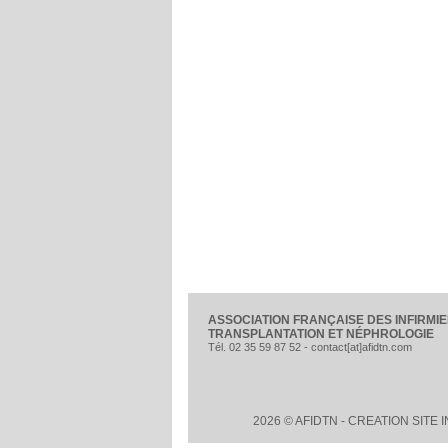
ASSOCIATION FRANÇAISE DES INFIRMIE
TRANSPLANTATION ET NÉPHROLOGIE
Tél. 02 35 59 87 52 - contact[at]afidtn.com
2026 © AFIDTN -
CREATION SITE 