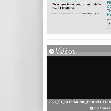
P
Découvrez le nouveau numéro de la
C
revue Échanges. ...
T
en savoir
+
H
Vou
d'i
2024_01_CÉRÉMONIE_D'OUVERTUR