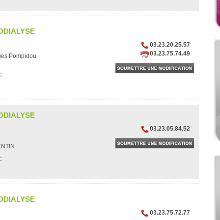
ODIALYSE
03.23.20.25.57
03.23.75.74.49
ges Pompidou
C
ODIALYSE
03.23.05.84.52
ENTIN
C
ODIALYSE
03.23.75.72.77