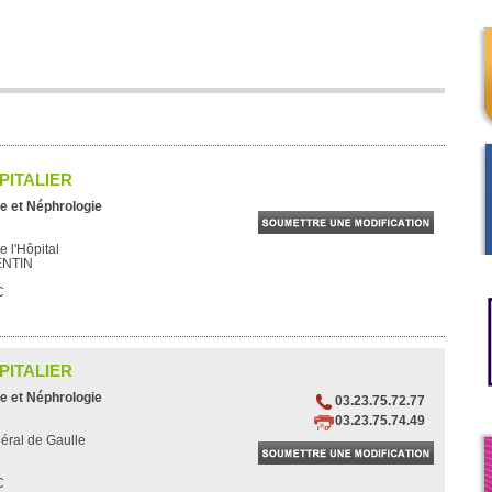
PITALIER
e et Néphrologie
 l'Hôpital
ENTIN
C
PITALIER
e et Néphrologie
03.23.75.72.77
03.23.75.74.49
éral de Gaulle
C