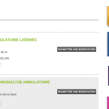
ULATOIRE LAËNNEC
 de la
RBLAIN
C
ÉMODIALYSE AMBULATOIRE
ue de la Gare
C