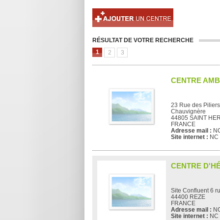
RÉSULTAT DE VOTRE RECHERCHE
1
2
3
CENTRE AMB
23 Rue des Piliers
Chauvignère
44805 SAINT HE
FRANCE
Adresse mail :
N
Site internet :
NC
CENTRE D'H
Site Confluent 6 r
44400 REZE
FRANCE
Adresse mail :
N
Site internet :
NC