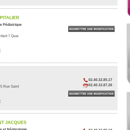
PITALIER
e Pédiatrique
nfant 7 Quai
C
02.40.32.85.17
02.40.32.87.26
85 Rue Saint
C
INT JACQUES
e et Néphrologie