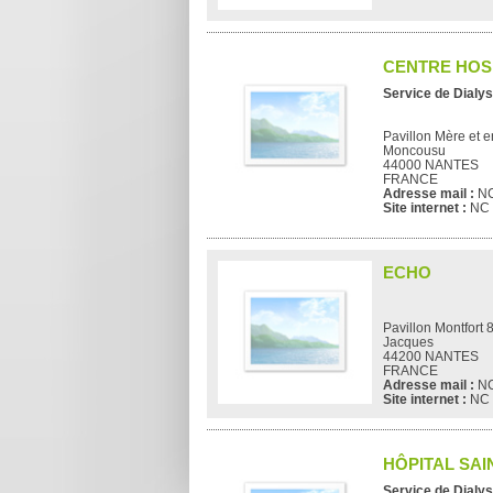
CENTRE HOS
Service de Dialys
Pavillon Mère et e
Moncousu
44000 NANTES
FRANCE
Adresse mail :
N
Site internet :
NC
ECHO
Pavillon Montfort 
Jacques
44200 NANTES
FRANCE
Adresse mail :
N
Site internet :
NC
HÔPITAL SA
Service de Dialys