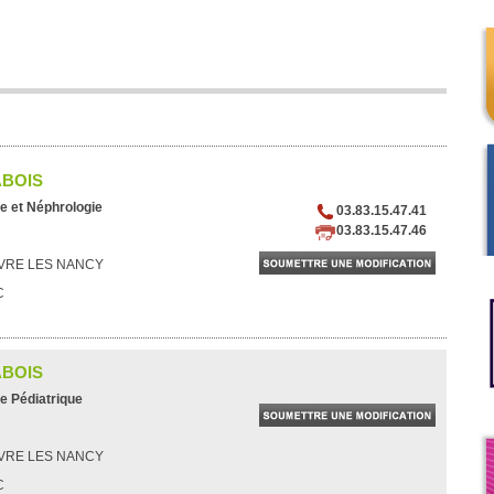
ABOIS
e et Néphrologie
03.83.15.47.41
03.83.15.47.46
VRE LES NANCY
C
ABOIS
e Pédiatrique
VRE LES NANCY
C