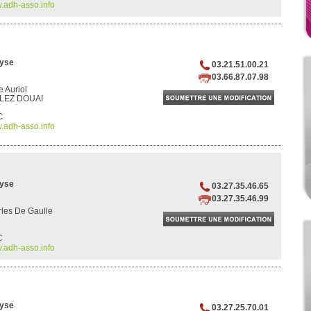
.adh-asso.info
lyse
03.21.51.00.21
03.66.87.07.98
e Auriol
LEZ DOUAI
C
.adh-asso.info
lyse
03.27.35.46.65
03.27.35.46.99
les De Gaulle
C
.adh-asso.info
lyse
03.27.25.70.01