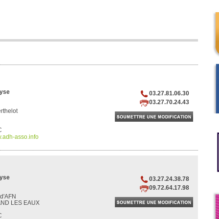
lyse
03.27.81.06.30
03.27.70.24.43
rthelot
C
.adh-asso.info
lyse
03.27.24.38.78
09.72.64.17.98
 d'AFN
AND LES EAUX
C