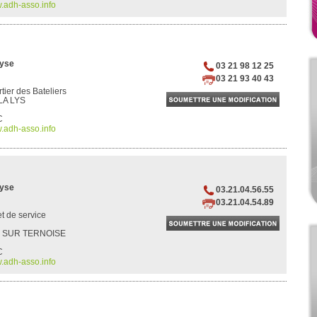
.adh-asso.info
lyse
03 21 98 12 25
03 21 93 40 43
tier des Bateliers
LA LYS
C
.adh-asso.info
lyse
03.21.04.56.55
03.21.04.54.89
et de service
L SUR TERNOISE
C
.adh-asso.info