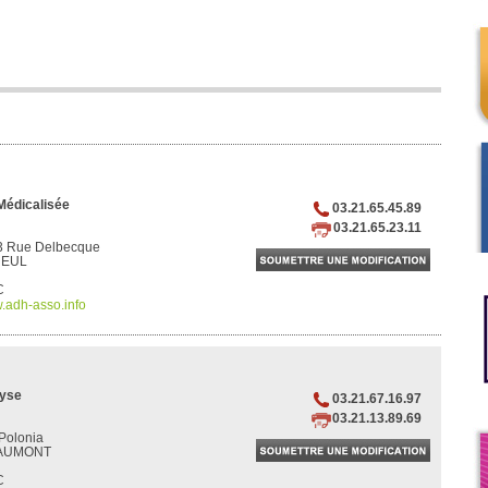
Médicalisée
03.21.65.45.89
03.21.65.23.11
 Rue Delbecque
NEUL
C
.adh-asso.info
lyse
03.21.67.16.97
03.21.13.89.69
Polonia
EAUMONT
C