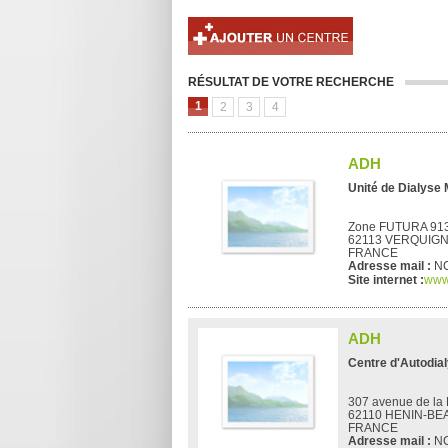
RÉSULTAT DE VOTRE RECHERCHE
1
2
3
4
ADH
Unité de Dialyse 
Zone FUTURA 913
62113 VERQUIG
FRANCE
Adresse mail :
N
Site internet :
www
ADH
Centre d'Autodia
307 avenue de la 
62110 HENIN-B
FRANCE
Adresse mail :
N