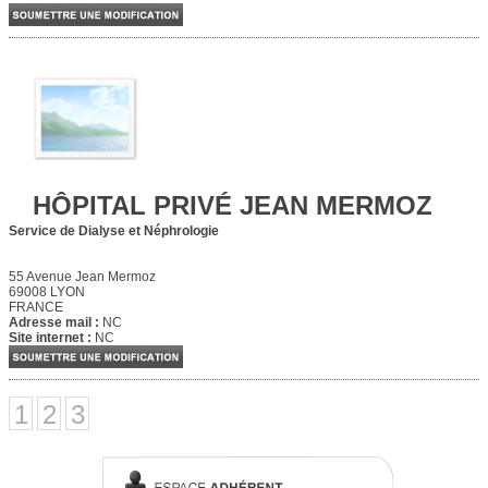
HÔPITAL PRIVÉ JEAN MERMOZ
Service de Dialyse et Néphrologie
55 Avenue Jean Mermoz
69008 LYON
FRANCE
Adresse mail :
NC
Site internet :
NC
1
2
3