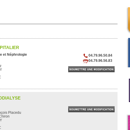
PITALIER
e et Néphrologie
04.79.96.50.84
04.79.96.56.83
z
Y
C
ODIALYSE
ançois Placedu
Chiron
Y
C