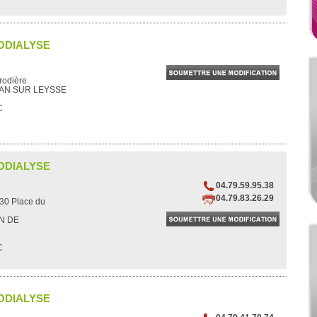
ODIALYSE
rodière
BAN SUR LEYSSE
C
ODIALYSE
04.79.59.95.38
04.79.83.26.29
30 Place du
AN DE
C
ODIALYSE