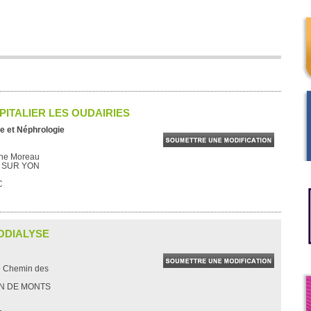
ITALIER LES OUDAIRIES
e et Néphrologie
ane Moreau
 SUR YON
C
ODIALYSE
e Chemin des
AN DE MONTS