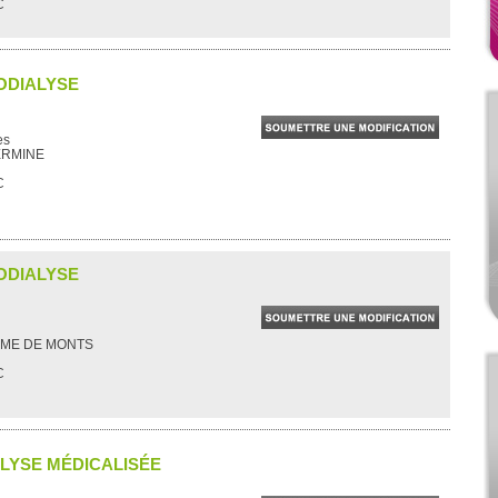
C
ODIALYSE
es
ERMINE
C
ODIALYSE
AME DE MONTS
C
ALYSE MÉDICALISÉE