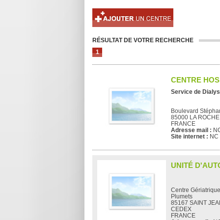
RÉSULTAT DE VOTRE RECHERCHE
1
CENTRE HOSP
Service de Dialys
Boulevard Stéph
85000 LA ROCHE
FRANCE
Adresse mail :
N
Site internet :
NC
UNITÉ D'AUT
Centre Gériatriqu
Plumets
85167 SAINT JE
CEDEX
FRANCE