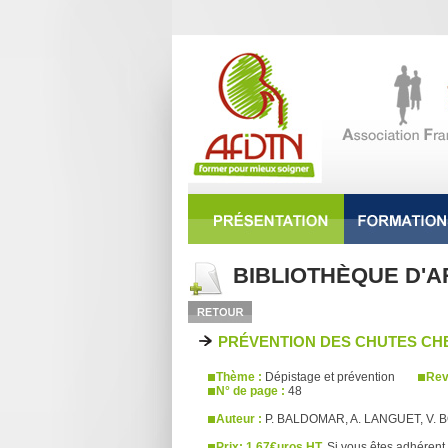
BIBLIOTHÈQUE D'A
PRÉVENTION DES CHUTES CHE
Thème :
Dépistage et prévention
Rev
N° de page :
48
Auteur :
P. BALDOMAR, A. LANGUET, V. 
Prix: 1,67€uros HT.
Si vous êtes adhérent 