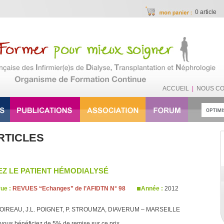
0 article
ACCUEIL
|
NOUS C
RTICLES
Z LE PATIENT HÉMODIALYSÉ
ue :
REVUES “Echanges” de l’AFIDTN N° 98
Année :
2012
BOIREAU, J.L. POIGNET, P. STROUMZA, DIAVERUM – MARSEILLE
vous bénéficiez de 5% de remise sur ce prix.