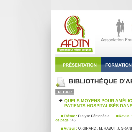
BIBLIOTHÈQUE D'A
QUELS MOYENS POUR AMÉLIOR
PATIENTS HOSPITALISÉS DAN
Thème :
Dialyse Péritonéale
Revue 
de page :
45
Auteur :
O. GIRARDI, M. RABUT, J. GR