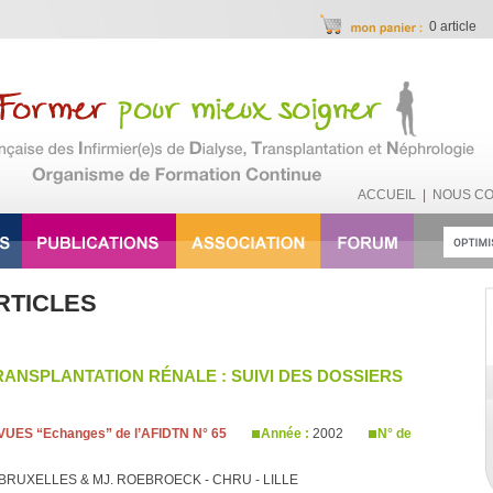
0 article
ACCUEIL
|
NOUS C
RTICLES
RANSPLANTATION RÉNALE : SUIVI DES DOSSIERS
UES “Echanges” de l’AFIDTN N° 65
Année :
2002
N° de
 BRUXELLES & MJ. ROEBROECK - CHRU - LILLE