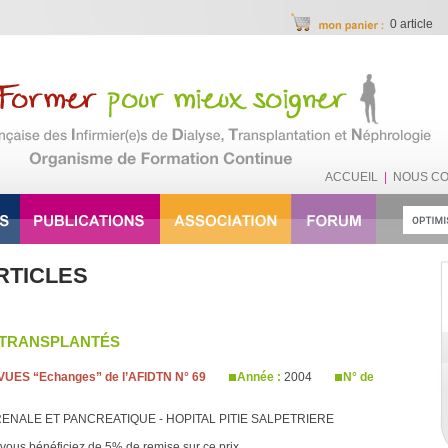
0 article
ACCUEIL
|
NOUS C
RTICLES
S TRANSPLANTÉS
UES “Echanges” de l’AFIDTN N° 69
Année :
2004
N° de
ENALE ET PANCREATIQUE - HOPITAL PITIE SALPETRIERE
vous bénéficiez de 5% de remise sur ce prix.