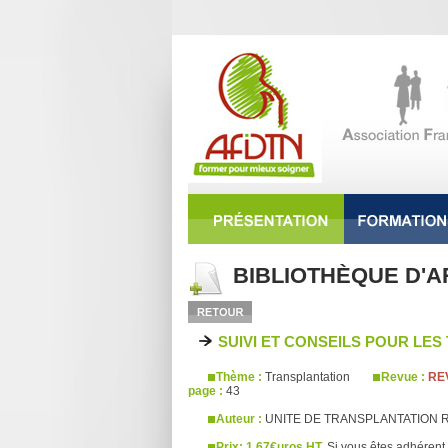
BIBLIOTHÈQUE D'A
SUIVI ET CONSEILS POUR LE
Thème :
Transplantation
Revue :
REV
page :
43
Auteur :
UNITE DE TRANSPLANTATION R
Prix: 1,67€uros HT.
Si vous êtes adhérent 