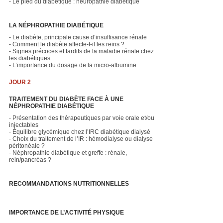
- Le pied du diabétique : neuropathie diabétique
LA NÉPHROPATHIE DIABÉTIQUE
- Le diabète, principale cause d’insuffisance rénale
- Comment le diabète affecte-t-il les reins ?
- Signes précoces et tardifs de la maladie rénale chez
les diabétiques
- L’importance du dosage de la micro-albumine
JOUR 2
TRAITEMENT DU DIABÈTE FACE À UNE
NÉPHROPATHIE DIABÉTIQUE
- Présentation des thérapeutiques par voie orale et/ou
injectables
- Équilibre glycémique chez l’IRC diabétique dialysé
- Choix du traitement de l’IR : hémodialyse ou dialyse
péritonéale ?
- Néphropathie diabétique et greffe : rénale,
rein/pancréas ?
RECOMMANDATIONS NUTRITIONNELLES
IMPORTANCE DE L’ACTIVITÉ PHYSIQUE