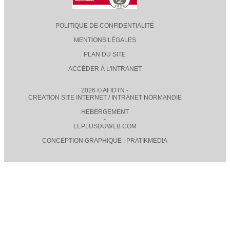
POLITIQUE DE CONFIDENTIALITÉ
|
MENTIONS LÉGALES
|
PLAN DU SITE
|
ACCÉDER À L'INTRANET
2026 © AFIDTN -
CREATION SITE INTERNET / INTRANET NORMANDIE
-
HEBERGEMENT
-
LEPLUSDUWEB.COM
|
CONCEPTION GRAPHIQUE : PRATIKMEDIA