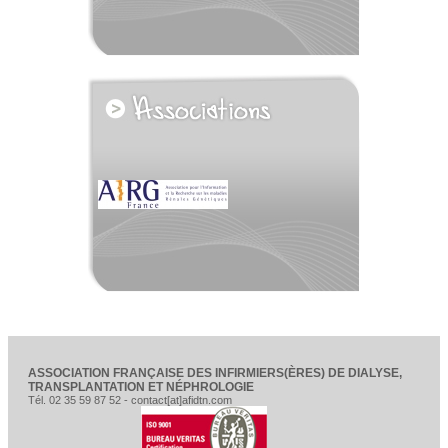
voir tous les partenaires
ASSOCIATION FRANÇAISE DES INFIRMIERS(ÈRES) DE DIALYSE,
TRANSPLANTATION ET NÉPHROLOGIE
Tél. 02 35 59 87 52 - contact[at]afidtn.com