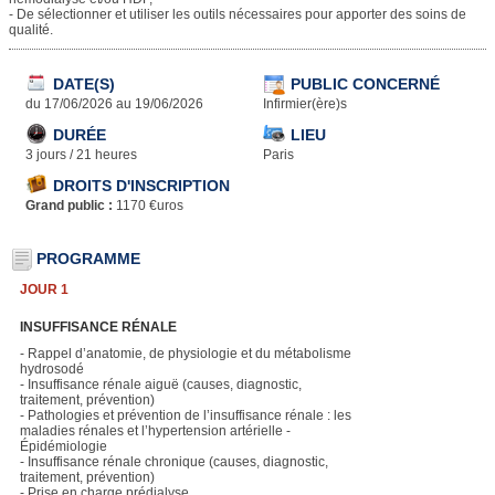
- De sélectionner et utiliser les outils nécessaires pour apporter des soins de
qualité.
DATE(S)
PUBLIC CONCERNÉ
du 17/06/2026 au 19/06/2026
Infirmier(ère)s
DURÉE
LIEU
3 jours / 21 heures
Paris
DROITS D'INSCRIPTION
Grand public :
1170 €uros
PROGRAMME
JOUR 1
INSUFFISANCE RÉNALE
- Rappel d’anatomie, de physiologie et du métabolisme
hydrosodé
- Insuffisance rénale aiguë (causes, diagnostic,
traitement, prévention)
- Pathologies et prévention de l’insuffisance rénale : les
maladies rénales et l’hypertension artérielle -
Épidémiologie
- Insuffisance rénale chronique (causes, diagnostic,
traitement, prévention)
- Prise en charge prédialyse