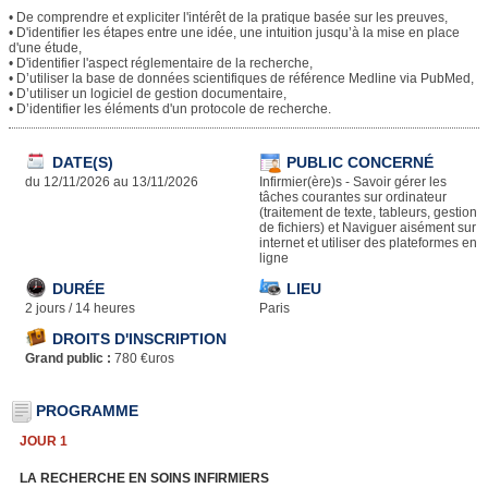
• De comprendre et expliciter l'intérêt de la pratique basée sur les preuves,
• D'identifier les étapes entre une idée, une intuition jusqu’à la mise en place
d'une étude,
• D'identifier l'aspect réglementaire de la recherche,
• D’utiliser la base de données scientifiques de référence Medline via PubMed,
• D’utiliser un logiciel de gestion documentaire,
• D’identifier les éléments d'un protocole de recherche.
DATE(S)
PUBLIC CONCERNÉ
du 12/11/2026 au 13/11/2026
Infirmier(ère)s - Savoir gérer les
tâches courantes sur ordinateur
(traitement de texte, tableurs, gestion
de fichiers) et Naviguer aisément sur
internet et utiliser des plateformes en
ligne
DURÉE
LIEU
2 jours / 14 heures
Paris
DROITS D'INSCRIPTION
Grand public :
780 €uros
PROGRAMME
JOUR 1
LA RECHERCHE EN SOINS INFIRMIERS