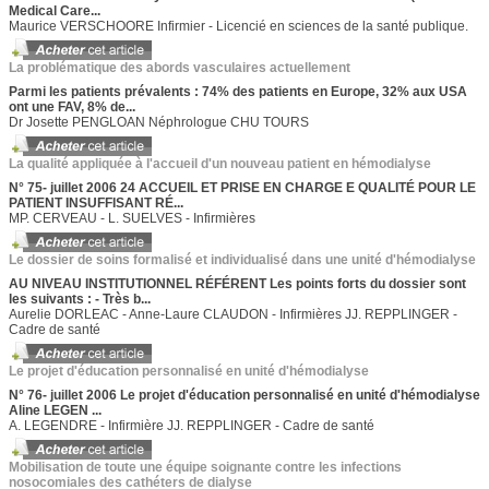
Medical Care...
Maurice VERSCHOORE Infirmier - Licencié en sciences de la santé publique.
La problématique des abords vasculaires actuellement
Parmi les patients prévalents : 74% des patients en Europe, 32% aux USA
ont une FAV, 8% de...
Dr Josette PENGLOAN Néphrologue CHU TOURS
La qualité appliquée à l'accueil d'un nouveau patient en hémodialyse
N° 75- juillet 2006 24 ACCUEIL ET PRISE EN CHARGE E QUALITÉ POUR LE
PATIENT INSUFFISANT RÉ...
MP. CERVEAU - L. SUELVES - Infirmières
Le dossier de soins formalisé et individualisé dans une unité d'hémodialyse
AU NIVEAU INSTITUTIONNEL RÉFÉRENT Les points forts du dossier sont
les suivants : - Très b...
Aurelie DORLEAC - Anne-Laure CLAUDON - Infirmières JJ. REPPLINGER -
Cadre de santé
Le projet d'éducation personnalisé en unité d'hémodialyse
N° 76- juillet 2006 Le projet d'éducation personnalisé en unité d'hémodialyse
Aline LEGEN ...
A. LEGENDRE - Infirmière JJ. REPPLINGER - Cadre de santé
Mobilisation de toute une équipe soignante contre les infections
nosocomiales des cathéters de dialyse