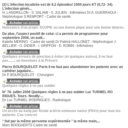
(2) L'infection localisée est de 9,2 épisodes/ 1000 jours KT (0,72- 34).
L'infection génér...
N. LANDRILLON - S. SALAMI - S. JULIEN - Infirmières Dr A. GUERRAOUI -
Néphrologue S.REMFORT - Cadre de santé.
Naissance d'un projet: DOJPIK ou une bonne pique pour une bonne dialyse.
De plus, l'aspect positif de celui- ci a permis de programmer pour
septembre 2006, un audi...
Katelle MERINO - Cadre de santé Dr Patrick HALLONET - Néphrologue J.
BELLIER - O. DIDIER - I. GRIFFON - D. ROBIN - Infirmières
Quelques erreurs de ponction à éviter (et quelques autres). Il ne faut
pas.......: un inventaire à la Prévert.
Pierre BOURQUELOT- Paris Il ne faut pas abandonner les patients avec un
cathéter jugulaire...
Dr P. BOURQUELOT - Chirurgien
Quelques règles à ne pas oublier
N° 76- juillet 2006 Quelques règles à ne pas oublier Luc TURMEL RO
RIGUES- Tours- Neuilly-...
Dr Luc TURMEL-RODRIGUES - Radiologue
Un accès au sang par fistule artério-veineuse native (FAVn) pour tous les
patients. Cas concret
° fait par la même personne expérimentée ° la même main,...
Marc BOOGAERTS Cadre de santé