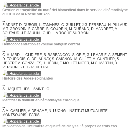
Gestion et traçabilité du matériel biomedical dans le service d'hémodialyse
du CHD de la Roche sur Yon
...
F. ADNET, D. DUBOIS, L. TAMANES, C. GUILLET, J.G. PERREAU, N. PILLAUD,
M.T. GRONDIN, F. CARRE, B. COUDRIN, M. DURAND, D. MANDRET, M.
BOUTAUD, J.P. JAULIN - CHD - LA ROCHE SUR YON
Hémoconcentration et volume sanguin central
...
C. HUARD, L. CLIDIERE, S. BARBANCON, S. GRIE, G. LEMARIE, A. SEMENT,
D. TOURNOIS, C. DELAUNAY, S. GAIGNON, M. GILLET, M. GUNTHER, S.
HEBERT, A. GONZALES, J. HEDIN, F. MOLLET-NIGER, M.C. MARTIN, B.
PERRONE - CH - PONTOISE
Histoire des Aides-soignantes
...
S. HAQUET - IFSI - SAINT LO
Identifier la douleur en hémodialyse chronique
...
A.M. CARLIER, V. DEHAME, N. LUONG - INSTITUT MUTUALISTE
MONTSOURIS - PARIS
Implication de l'infirmière et qualité de dialyse : à propos de trois cas