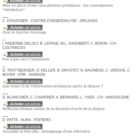
Mise en place d'une consultations prédialyse : les consultations
"infodialyse"
......
C. D'HUISSIER - CENTRE D'HEMODIALYSE - ORLEANS
Oser le toucher massage
...
I. FAIDERBE-DELOLY, B. LEPAGE, M.L. DAGOBERT, C. BOIVIN - CH -
COUTANCES
Pas à pas vers l'autonomie
...
D. TROTTBERGER, O. KELLER, B. GRVOTET, N. BAUWENS, C. VEROVE, C.
BOYER - ATIR - AVIGNON
Que reste t'il de l'information prédialyse après la dialyse ?
......
D. BLANCHIER, C. CHARRIER, A. BERNARD, L. YVER - CH - ANGOULEME
Réflexion éthique autour de la décision d'arrêt de la dialyse
......
D. PATTE - AURA - POITIERS
Sexualité et Non-dits : témoignage d'une infirmière