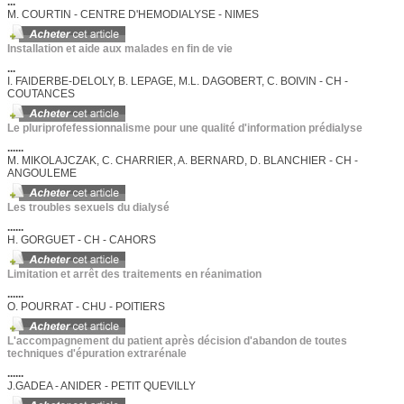
...
M. COURTIN - CENTRE D'HEMODIALYSE - NIMES
Installation et aide aux malades en fin de vie
...
I. FAIDERBE-DELOLY, B. LEPAGE, M.L. DAGOBERT, C. BOIVIN - CH -
COUTANCES
Le pluriprofefessionnalisme pour une qualité d'information prédialyse
......
M. MIKOLAJCZAK, C. CHARRIER, A. BERNARD, D. BLANCHIER - CH -
ANGOULEME
Les troubles sexuels du dialysé
......
H. GORGUET - CH - CAHORS
Limitation et arrêt des traitements en réanimation
......
O. POURRAT - CHU - POITIERS
L'accompagnement du patient après décision d'abandon de toutes
techniques d'épuration extrarénale
......
J.GADEA - ANIDER - PETIT QUEVILLY