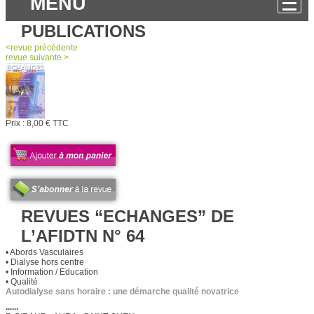
MENU
PUBLICATIONS
<
revue
précédente
revue
suivante >
Prix :
8,00 € TTC
REVUES “ECHANGES” DE
L’AFIDTN N° 64
• Abords Vasculaires
• Dialyse hors centre
• Information / Education
• Qualité
Autodialyse sans horaire : une démarche qualité novatrice
......