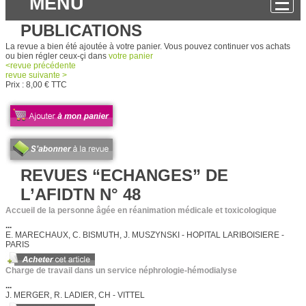
MENU
PUBLICATIONS
La revue a bien été ajoutée à votre panier. Vous pouvez continuer vos achats
ou bien régler ceux-çi dans
votre panier
<
revue
précédente
revue
suivante >
Prix :
8,00 € TTC
REVUES “ECHANGES” DE
L’AFIDTN N° 48
Accueil de la personne âgée en réanimation médicale et toxicologique
...
E. MARECHAUX, C. BISMUTH, J. MUSZYNSKI - HOPITAL LARIBOISIERE -
PARIS
Charge de travail dans un service néphrologie-hémodialyse
...
J. MERGER, R. LADIER, CH - VITTEL