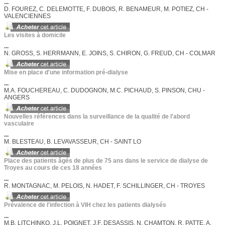
...
D. FOUREZ, C. DELEMOTTE, F. DUBOIS, R. BENAMEUR, M. POTIEZ, CH -
VALENCIENNES
Les visites à domicile
...
N. GROSS, S. HERRMANN, E. JOINS, S. CHIRON, G. FREUD, CH - COLMAR
Mise en place d'une information pré-dialyse
...
M.A. FOUCHEREAU, C. DUDOGNON, M.C. PICHAUD, S. PINSON, CHU -
ANGERS
Nouvelles références dans la surveillance de la qualité de l'abord
vasculaire
...
M. BLESTEAU, B. LEVAVASSEUR, CH - SAINT LO
Place des patients âgés de plus de 75 ans dans le service de dialyse de
Troyes au cours de ces 18 années
...
R. MONTAGNAC, M. PELOIS, N. HADET, F. SCHILLINGER, CH - TROYES
Prévalence de l'infection à VIH chez les patients dialysés
...
M.B. LITCHINKO, J.L. POIGNET, J.F. DESASSIS, N. CHAMTON, R. PATTE, A.