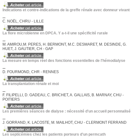
Indications et contre-indications de la greffe rénale avec donneur vivant
...
C. NOËL, CHRU - LILLE
La flore microbienne en DPCA. Y a-t-il une spécificité rurale
...
M. AMIROU,M. PERES, H. BERMONT, M.C. DESMARET, M. DESINDE, G.
HUET, J. GAUTIER, CH - GAP
La mesure en temps réel des fonctions essentielles de l'hémodialyse
...
D. FOURMOND, CHR - RENNES
La transplantation rénale et moi
...
F. FILIPELLI, D. GADEAU, C. BRICHET, A. GALLAIS, B. MARNAY, CHU -
POITIERS
Les premières séances de dialyse : nécessité d'un accueil personnalisé
...
J. GORRAND, K. LACOSTE, M. MAILHOT, CHU - CLERMONT FERRAND
Les septicémies chez les patients porteurs d'un permcath