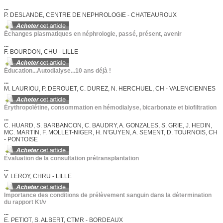
...
P. DESLANDE, CENTRE DE NEPHROLOGIE - CHATEAUROUX
Échanges plasmatiques en néphrologie, passé, présent, avenir
...
F. BOURDON, CHU - LILLE
Éducation...Autodialyse...10 ans déjà !
...
M. LAURIOU, P. DEROUET, C. DUREZ, N. HERCHUEL, CH - VALENCIENNES
Érythropoïétine, consommation en hémodialyse, bicarbonate et biofiltration
...
C. HUARD, S. BARBANCON, C. BAUDRY, A. GONZALES, S. GRIE, J. HEDIN,
MC. MARTIN, F. MOLLET-NIGER, H. N'GUYEN, A. SEMENT, D. TOURNOIS, CH
- PONTOISE
Évaluation de la consultation prétransplantation
...
V. LEROY, CHRU - LILLE
Importance des conditions de prélèvement sanguin dans la détermination
du rapport Kt/v
...
E. PETIOT, S. ALBERT, CTMR - BORDEAUX