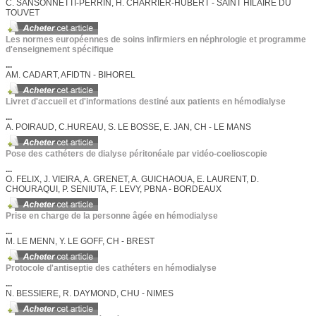
C. SANSONNETTI-PERRIN, H. CHARRIER-HUBERT - SAINT HILAIRE DU
TOUVET
Les normes européennes de soins infirmiers en néphrologie et programme
d'enseignement spécifique
...
AM. CADART, AFIDTN - BIHOREL
Livret d'accueil et d'informations destiné aux patients en hémodialyse
...
A. POIRAUD, C.HUREAU, S. LE BOSSE, E. JAN, CH - LE MANS
Pose des cathéters de dialyse péritonéale par vidéo-coelioscopie
...
O. FELIX, J. VIEIRA, A. GRENET, A. GUICHAOUA, E. LAURENT, D.
CHOURAQUI, P. SENIUTA, F. LEVY, PBNA - BORDEAUX
Prise en charge de la personne âgée en hémodialyse
...
M. LE MENN, Y. LE GOFF, CH - BREST
Protocole d'antiseptie des cathéters en hémodialyse
...
N. BESSIERE, R. DAYMOND, CHU - NIMES