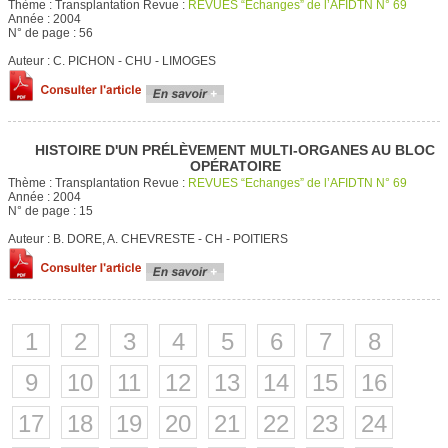
Thème :
Transplantation
Revue :
REVUES “Echanges” de l’AFIDTN N° 69
Année :
2004
N° de page :
56
Auteur :
C. PICHON - CHU - LIMOGES
HISTOIRE D'UN PRÉLÈVEMENT MULTI-ORGANES AU BLOC
OPÉRATOIRE
Thème :
Transplantation
Revue :
REVUES “Echanges” de l’AFIDTN N° 69
Année :
2004
N° de page :
15
Auteur :
B. DORE, A. CHEVRESTE - CH - POITIERS
1
2
3
4
5
6
7
8
9
10
11
12
13
14
15
16
17
18
19
20
21
22
23
24