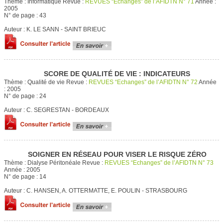
Thème :
Informatique
Revue :
REVUES “Echanges” de l’AFIDTN N° 71
Année :
2005
N° de page :
43
Auteur :
K. LE SANN - SAINT BRIEUC
SCORE DE QUALITÉ DE VIE : INDICATEURS
Thème :
Qualité de vie
Revue :
REVUES “Echanges” de l’AFIDTN N° 72
Année
:
2005
N° de page :
24
Auteur :
C. SEGRESTAN - BORDEAUX
SOIGNER EN RÉSEAU POUR VISER LE RISQUE ZÉRO
Thème :
Dialyse Péritonéale
Revue :
REVUES “Echanges” de l’AFIDTN N° 73
Année :
2005
N° de page :
14
Auteur :
C. HANSEN, A. OTTERMATTE, E. POULIN - STRASBOURG