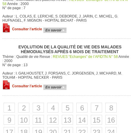
58
Année :
2000
N° de page :
7
Auteur :
L. COLAS, E. LERICHE, S. DEBORDE, J. JARIN, C. MICHEL, G.
HUFNAGEL, F. MIGNON - HOPITAL BICHAT - PARIS
EVOLUTION DE LA QUALITÉ DE VIE DES MALADES
HÉMODIALYSÉS APRÈS 6 MOIS DE TRAITEMENT
Thème :
Qualité de vie
Revue :
REVUES “Echanges” de l’AFIDTN N° 58
Année
:
2000
N° de page :
13
Auteur :
I. GAILHOUSTET, J. FORSANS, C. JORGENSEN, J. MICHARD, M.
TOUAM - HOPITAL NECKER - PARIS
1
2
3
4
5
6
7
8
9
10
11
12
13
14
15
16
17
18
19
20
21
22
23
24