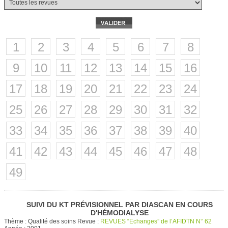
1
2
3
4
5
6
7
8
9
10
11
12
13
14
15
16
17
18
19
20
21
22
23
24
25
26
27
28
29
30
31
32
33
34
35
36
37
38
39
40
41
42
43
44
45
46
47
48
49
SUIVI DU KT PRÉVISIONNEL PAR DIASCAN EN COURS
D'HÉMODIALYSE
Thème :
Qualité des soins
Revue :
REVUES “Echanges” de l’AFIDTN N° 62