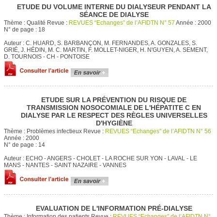
ETUDE DU VOLUME INTERNE DU DIALYSEUR PENDANT LA
SÉANCE DE DIALYSE
Thème :
Qualité
Revue :
REVUES “Echanges” de l’AFIDTN N° 57
Année :
2000
N° de page :
18
Auteur :
C. HUARD, S. BARBANÇON, M. FERNANDES, A. GONZALES, S.
GRIÉ, J. HÉDIN, M. C. MARTIN, F. MOLLET-NIGER, H. N'GUYEN, A. SEMENT,
D. TOURNOIS - CH - PONTOISE
ETUDE SUR LA PRÉVENTION DU RISQUE DE
TRANSMISSION NOSOCOMIALE DE L'HÉPATITE C EN
DIALYSE PAR LE RESPECT DES RÈGLES UNIVERSELLES
D'HYGIÈNE
Thème :
Problèmes infectieux
Revue :
REVUES “Echanges” de l’AFIDTN N° 56
Année :
2000
N° de page :
14
Auteur :
ECHO - ANGERS - CHOLET - LA ROCHE SUR YON - LAVAL - LE
MANS - NANTES - SAINT NAZAIRE - VANNES
EVALUATION DE L'INFORMATION PRÉ-DIALYSE
Thème :
Information des patients
Revue :
REVUES “Echanges” de l’AFIDTN N°