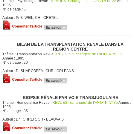
Thème :
Psychologie
Revue :
REVUES “Echanges” de l’AFIDTN N° 38
Année :
1995
N° de page :
6
Auteur :
Pr B. WEIL, CH - CRETEIL
BILAN DE LA TRANSPLANTATION RÉNALE DANS LA
RÉGION CENTRE
Thème :
Transplantation
Revue :
REVUES “Echanges” de l’AFIDTN N° 35
Année :
1995
N° de page :
20
Auteur :
Dr SHAROBEEM, CHR - ORLEANS
BIOPSIE RÉNALE PAR VOIE TRANSJUGULAIRE
Thème :
Hémodialyse
Revue :
REVUES “Echanges” de l’AFIDTN N° 35
Année :
1995
N° de page :
35
Auteur :
Dr FOHRER, CH - BEAUVAIS