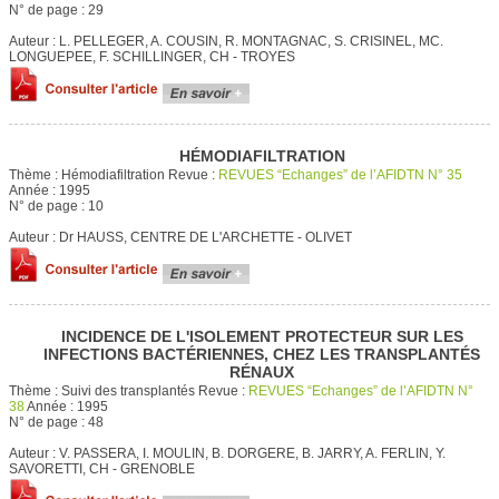
N° de page :
29
Auteur :
L. PELLEGER, A. COUSIN, R. MONTAGNAC, S. CRISINEL, MC.
LONGUEPEE, F. SCHILLINGER, CH - TROYES
HÉMODIAFILTRATION
Thème :
Hémodiafiltration
Revue :
REVUES “Echanges” de l’AFIDTN N° 35
Année :
1995
N° de page :
10
Auteur :
Dr HAUSS, CENTRE DE L'ARCHETTE - OLIVET
INCIDENCE DE L'ISOLEMENT PROTECTEUR SUR LES
INFECTIONS BACTÉRIENNES, CHEZ LES TRANSPLANTÉS
RÉNAUX
Thème :
Suivi des transplantés
Revue :
REVUES “Echanges” de l’AFIDTN N°
38
Année :
1995
N° de page :
48
Auteur :
V. PASSERA, I. MOULIN, B. DORGERE, B. JARRY, A. FERLIN, Y.
SAVORETTI, CH - GRENOBLE