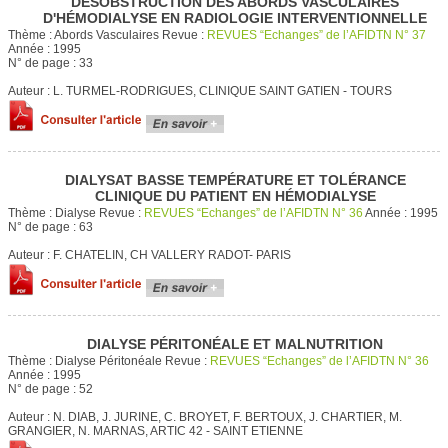
DÉSOBSTRUCTION DES ABORDS VASCULAIRES
D'HÉMODIALYSE EN RADIOLOGIE INTERVENTIONNELLE
Thème :
Abords Vasculaires
Revue :
REVUES “Echanges” de l’AFIDTN N° 37
Année :
1995
N° de page :
33
Auteur :
L. TURMEL-RODRIGUES, CLINIQUE SAINT GATIEN - TOURS
DIALYSAT BASSE TEMPÉRATURE ET TOLÉRANCE
CLINIQUE DU PATIENT EN HÉMODIALYSE
Thème :
Dialyse
Revue :
REVUES “Echanges” de l’AFIDTN N° 36
Année :
1995
N° de page :
63
Auteur :
F. CHATELIN, CH VALLERY RADOT- PARIS
DIALYSE PÉRITONÉALE ET MALNUTRITION
Thème :
Dialyse Péritonéale
Revue :
REVUES “Echanges” de l’AFIDTN N° 36
Année :
1995
N° de page :
52
Auteur :
N. DIAB, J. JURINE, C. BROYET, F. BERTOUX, J. CHARTIER, M.
GRANGIER, N. MARNAS, ARTIC 42 - SAINT ETIENNE