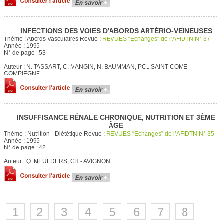
INFECTIONS DES VOIES D'ABORDS ARTÉRIO-VEINEUSES
Thème :
Abords Vasculaires
Revue :
REVUES “Echanges” de l’AFIDTN N° 37
Année :
1995
N° de page :
53
Auteur :
N. TASSART, C. MANGIN, N. BAUMMAN, PCL SAINT COME -
COMPIEGNE
INSUFFISANCE RÉNALE CHRONIQUE, NUTRITION ET 3ÈME
ÂGE
Thème :
Nutrition - Diététique
Revue :
REVUES “Echanges” de l’AFIDTN N° 35
Année :
1995
N° de page :
42
Auteur :
Q. MEULDERS, CH - AVIGNON
1
2
3
4
5
6
7
8