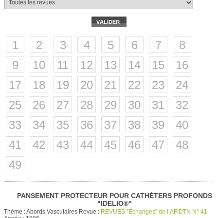
1
2
3
4
5
6
7
8
9
10
11
12
13
14
15
16
17
18
19
20
21
22
23
24
25
26
27
28
29
30
31
32
33
34
35
36
37
38
39
40
41
42
43
44
45
46
47
48
49
PANSEMENT PROTECTEUR POUR CATHÉTERS PROFONDS
"IDELIO®"
Thème :
Abords Vasculaires
Revue :
REVUES “Echanges” de l’AFIDTN N° 41