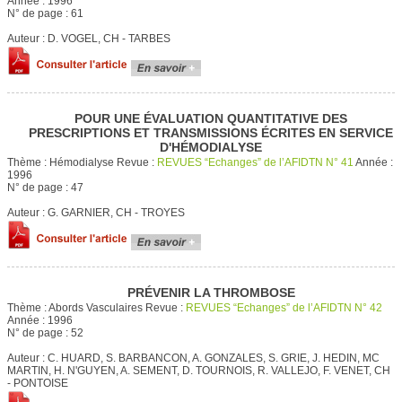
Année :
1996
N° de page :
61
Auteur :
D. VOGEL, CH - TARBES
POUR UNE ÉVALUATION QUANTITATIVE DES
PRESCRIPTIONS ET TRANSMISSIONS ÉCRITES EN SERVICE
D'HÉMODIALYSE
Thème :
Hémodialyse
Revue :
REVUES “Echanges” de l’AFIDTN N° 41
Année :
1996
N° de page :
47
Auteur :
G. GARNIER, CH - TROYES
PRÉVENIR LA THROMBOSE
Thème :
Abords Vasculaires
Revue :
REVUES “Echanges” de l’AFIDTN N° 42
Année :
1996
N° de page :
52
Auteur :
C. HUARD, S. BARBANCON, A. GONZALES, S. GRIE, J. HEDIN, MC
MARTIN, H. N'GUYEN, A. SEMENT, D. TOURNOIS, R. VALLEJO, F. VENET, CH
- PONTOISE