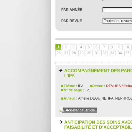
PAR ANNÉE
PAR REVUE
1
2
3
4
5
6
7
8
9
10
26
27
28
29
30
31
32
33
34
35
ACCOMPAGNEMENT DES PARCO
L’IPA
Thème :
IPA
Revue :
REVUES “Echan
N° de page :
12
Auteur :
Amélie DEGUINE, IPA, NEPHROB
ANTICIPATION DES SOINS AVE
FAISABILITÉ ET D'ACCEPTABIL