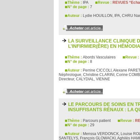
Thème :
IPA
Revue :
REVUES “Echan
N° de page :
7
Auteur :
Lydie HOUILLON, IPA, CHRU N
LA SURVEILLANCE CLINIQUE D
L’INFIRMIER(ÈRE) EN HÉMODI
Thème :
Abords Vasculaires
Revue :
N° de page :
8
Auteur :
Perrine CICCOLI, Alexane PARET
Néphrologue, Christine CLARINI, Corine COM
Directeur, CALYDIAL, VIENNE
LE PARCOURS DE SOINS EN T
INSUFFISANTS RÉNAUX : LA QU
Thème :
Parcours patient
Revue :
RE
N° de page :
29
Auteur :
Menssa VERDONCK, Louise RO
SANTELYS, François GLOWACKI, Aghilès HAM