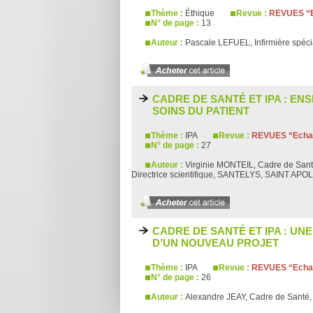
Thème :
Éthique
Revue :
REVUES “E
N° de page :
13
Auteur :
Pascale LEFUEL, Infirmière spéci
CADRE DE SANTÉ ET IPA : ENS
SOINS DU PATIENT
Thème :
IPA
Revue :
REVUES “Echan
N° de page :
27
Auteur :
Virginie MONTEIL, Cadre de San
Directrice scientifique, SANTELYS, SAINT APO
CADRE DE SANTÉ ET IPA : UN
D’UN NOUVEAU PROJET
Thème :
IPA
Revue :
REVUES “Echan
N° de page :
26
Auteur :
Alexandre JEAY, Cadre de Santé