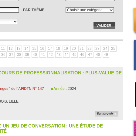
PAR THÈME
11
12
13
14
15
16
17
18
19
20
21
22
23
24
25
36
37
38
39
40
41
42
43
44
45
46
47
48
49
URS DE PROFESSIONNALISATION : PLUS-VALUE DE
ges” de l’AFIDTN N° 147
Année :
2024
OIS, LILLE
C UN JEU DE CONVERSATION : UNE ÉTUDE DE
ITÉ