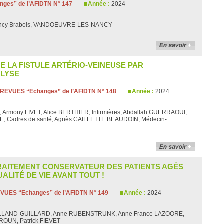
ges” de l’AFIDTN N° 147
Année :
2024
ancy Brabois, VANDOEUVRE-LES-NANCY
E LA FISTULE ARTÉRIO-VEINEUSE PAR
ALYSE
REVUES “Echanges” de l’AFIDTN N° 148
Année :
2024
, Armony LIVET, Alice BERTHIER, Infirmières, Abdallah GUERRAOUI,
BE, Cadres de santé, Agnès CAILLETTE BEAUDOIN, Médecin-
RAITEMENT CONSERVATEUR DES PATIENTS AGÉS
ALITÉ DE VIE AVANT TOUT !
VUES “Echanges” de l’AFIDTN N° 149
Année :
2024
LLAND-GUILLARD, Anne RUBENSTRUNK, Anne France LAZOORE,
ROUN, Patrick FIEVET