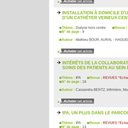
INSTALLATION À DOMICILE D
D’UN CATHÉTER VEINEUX CE
Thème :
Dialyse hors centre
Revue :
N° de page :
9
Auteur :
Mathieu BOUR, AURAL - HAGU
INTÉRÊTS DE LA COLLABORATIO
SOINS DES PATIENTS AU SEIN
Thème :
IPA
Revue :
REVUES “Echan
N° de page :
18
Auteur :
Cassandra BENTZ, Infirmière, M
IPA, UN PLUS DANS LE PARC
Thème :
IPA
Revue :
REVUES “Echan
N° de page :
14