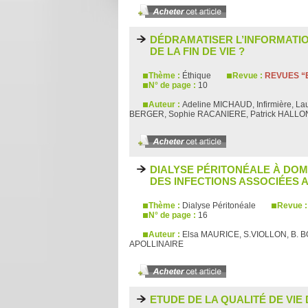
DÉDRAMATISER L’INFORMATIO
DE LA FIN DE VIE ?
Thème :
Éthique
Revue :
REVUES “E
N° de page :
10
Auteur :
Adeline MICHAUD, Infirmière, 
BERGER, Sophie RACANIERE, Patrick HALLO
DIALYSE PÉRITONÉALE À DOM
DES INFECTIONS ASSOCIÉES
Thème :
Dialyse Péritonéale
Revue 
N° de page :
16
Auteur :
Elsa MAURICE, S.VIOLLON, B. 
APOLLINAIRE
ETUDE DE LA QUALITÉ DE VIE