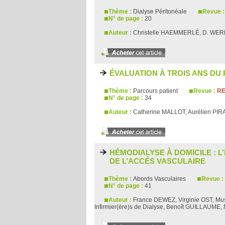
Thème :
Dialyse Péritonéale
Revue 
N° de page :
20
Auteur :
Christelle HAEMMERLÉ, D. WE
ÉVALUATION À TROIS ANS DU
Thème :
Parcours patient
Revue :
RE
N° de page :
34
Auteur :
Catherine MALLOT, Aurélien PI
HÉMODIALYSE À DOMICILE : 
DE L’ACCÉS VASCULAIRE
Thème :
Abords Vasculaires
Revue :
N° de page :
41
Auteur :
France DEWEZ, Virginie OST, 
Infirmier(ère)s de Dialyse, Benoît GUILLAU