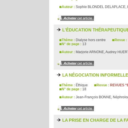
Auteur :
Sophie BLONDEL DELAPLACE, I
L'ÉDUCATION THÉRAPEUTIQU
Thème :
Dialyse hors centre
Revue :
N° de page :
13
Auteur :
Marjorie ARNONE, Audrey HUER
LA NÉGOCIATION INFORMELL
Thème :
Éthique
Revue :
REVUES “E
N° de page :
18
Auteur :
Jean-François BONNE, Néphrol
LA PRISE EN CHARGE DE LA FA