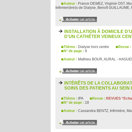
Auteur :
France DEWEZ, Virginie OST, 
Infirmier(ère)s de Dialyse, Benoît GUILLAU
INSTALLATION À DOMICILE D
D’UN CATHÉTER VEINEUX CE
Thème :
Dialyse hors centre
Revue :
N° de page :
9
Auteur :
Mathieu BOUR, AURAL - HAGU
INTÉRÊTS DE LA COLLABORATIO
SOINS DES PATIENTS AU SEIN
Thème :
IPA
Revue :
REVUES “Echan
N° de page :
18
Auteur :
Cassandra BENTZ, Infirmière, M