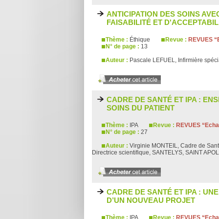
ANTICIPATION DES SOINS AVE
FAISABILITÉ ET D'ACCEPTABIL
Thème :
Éthique
Revue :
REVUES “E
N° de page :
13
Auteur :
Pascale LEFUEL, Infirmière spéci
CADRE DE SANTÉ ET IPA : ENS
SOINS DU PATIENT
Thème :
IPA
Revue :
REVUES “Echan
N° de page :
27
Auteur :
Virginie MONTEIL, Cadre de San
Directrice scientifique, SANTELYS, SAINT APO
CADRE DE SANTÉ ET IPA : UN
D’UN NOUVEAU PROJET
Thème :
IPA
Revue :
REVUES “Echan