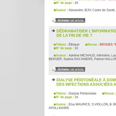
N° de page :
26
Auteur :
Alexandre JEAY, Cadre de Santé
DÉDRAMATISER L’INFORMATIO
DE LA FIN DE VIE ?
Thème :
Éthique
Revue :
REVUES “E
N° de page :
10
Auteur :
Adeline MICHAUD, Infirmière, 
BERGER, Sophie RACANIERE, Patrick HALLO
DIALYSE PÉRITONÉALE À DOM
DES INFECTIONS ASSOCIÉES
Thème :
Dialyse Péritonéale
Revue 
N° de page :
16
Auteur :
Elsa MAURICE, S.VIOLLON, B. 
APOLLINAIRE