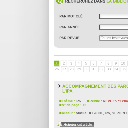
PAR MOT CLÉ
PAR ANNÉE
PAR REVUE
1
2
3
4
5
6
7
8
9
10
26
27
28
29
30
31
32
33
34
35
ACCOMPAGNEMENT DES PARCO
L’IPA
Thème :
IPA
Revue :
REVUES “Echan
N° de page :
12
Auteur :
Amélie DEGUINE, IPA, NEPHROB