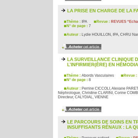
LA PRISE EN CHARGE DE LA FA
Thème :
IPA
Revue :
REVUES “Echan
N° de page :
7
Auteur :
Lydie HOUILLON, IPA, CHRU N
LA SURVEILLANCE CLINIQUE D
L’INFIRMIER(ÈRE) EN HÉMODI
Thème :
Abords Vasculaires
Revue :
N° de page :
8
Auteur :
Perrine CICCOLI, Alexane PARET
Néphrologue, Christine CLARINI, Corine COM
Directeur, CALYDIAL, VIENNE
LE PARCOURS DE SOINS EN T
INSUFFISANTS RÉNAUX : LA QU