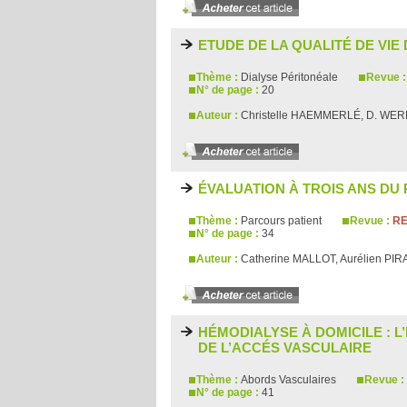
ETUDE DE LA QUALITÉ DE VIE
Thème :
Dialyse Péritonéale
Revue 
N° de page :
20
Auteur :
Christelle HAEMMERLÉ, D. WE
ÉVALUATION À TROIS ANS DU
Thème :
Parcours patient
Revue :
RE
N° de page :
34
Auteur :
Catherine MALLOT, Aurélien PI
HÉMODIALYSE À DOMICILE : 
DE L’ACCÉS VASCULAIRE
Thème :
Abords Vasculaires
Revue :
N° de page :
41