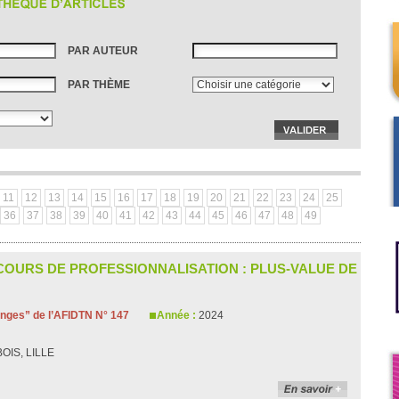
PAR AUTEUR
PAR THÈME
11
12
13
14
15
16
17
18
19
20
21
22
23
24
25
36
37
38
39
40
41
42
43
44
45
46
47
48
49
URS DE PROFESSIONNALISATION : PLUS-VALUE DE
ges” de l’AFIDTN N° 147
Année :
2024
OIS, LILLE