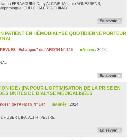
Mustapha FERAAOUINI, Dany ALCIME, Mélanie AGNESSENS,
ME, Néphrologue, CHU CHALEROI-CHIMAY
’UN PATIENT EN HÉMODIALYSE QUOTIDIENNE PORTEUR
NTRAL
REVUES “Echanges” de l’AFIDTN N° 145
Année :
2024
ENAU
N IDE / IPA POUR L’OPTIMISATION DE LA PRISE EN
 DES UNITÉS DE DIALYSE MÉDICALISÉES
ges” de l’AFIDTN N° 147
Année :
2024
arc HUBERT, IPA, ALTIR, PELTRE