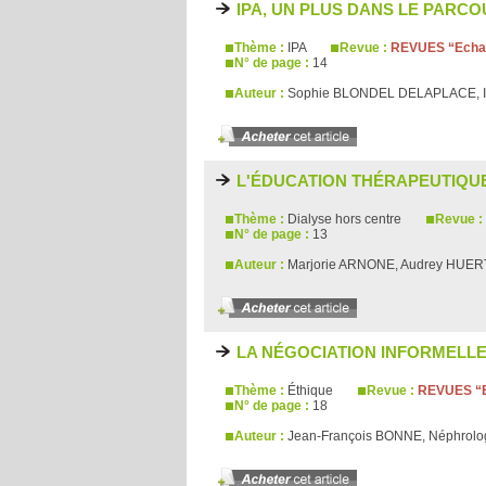
IPA, UN PLUS DANS LE PARC
Thème :
IPA
Revue :
REVUES “Echan
N° de page :
14
Auteur :
Sophie BLONDEL DELAPLACE, I
L'ÉDUCATION THÉRAPEUTIQU
Thème :
Dialyse hors centre
Revue :
N° de page :
13
Auteur :
Marjorie ARNONE, Audrey HUER
LA NÉGOCIATION INFORMELL
Thème :
Éthique
Revue :
REVUES “E
N° de page :
18
Auteur :
Jean-François BONNE, Néphrol