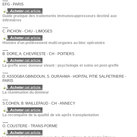
......
EFG - PARIS
Guide pratique des traitements immunosuppresseurs destiné aux
infirmières
......
C. PICHON - CHU - LIMOGES
Histoire d'un prélèvement multi-organes au bloc opératoire
......
B. DORE, A. CHEVRESTE - CH - POITIERS
La greffe avec donneur vivant : psychologie et soins en post-greffe
......
D. ASSOGBA GBINDOUN, S. OURAHMA - HOPITAL PITIE SALPETRIERE -
PARIS
La réanimation du donneur
......
S.COHEN, B. MAILLEFAUD - CH - ANNECY
La reconquête de la qualité de vie après transplantation
......
O. COUSTERE - TRANS-FORME