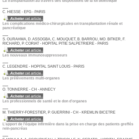
La transplantation au travers des dispositions de la loi bioéthique
......
C. HIESSE - EFG - PARIS
Les complications médico-chirurgicales en transplantation rénale et
pancréatique
......
S. OURAHMA, D. ASSOGBA, C. MOUQUET, B. BARROU, MO. BITKER, F.
RICHARD, P. CORIAT - HOPITAL PITIE SALPETRIERE - PARIS
Les nouveaux immunosuppresseurs
......
C. LEGENDRE - HOPITAL SAINT LOUIS - PARIS
Les prélèvements multi-organes
......
O. TONNERRE - CH - ANNECY
Les professionnels de santé et le don d'organes
......
M. THIERRY-FORESTIER, P. GUERRINI - CH - KREMLIN BICETRE
L'apport de l'équipe infirmière dans la prise en charge des patients greffés
rein-pancréas
......